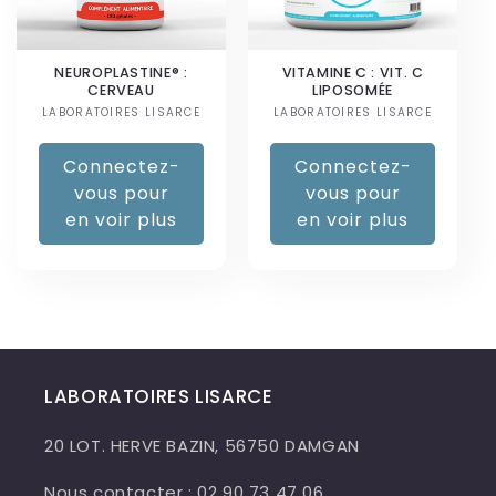
NEUROPLASTINE® :
VITAMINE C : VIT. C
CERVEAU
LIPOSOMÉE
LABORATOIRES LISARCE
Fournisseur :
LABORATOIRES LISARCE
Fournisseur :
Connectez-
Connectez-
vous pour
vous pour
en voir plus
en voir plus
LABORATOIRES LISARCE
20 LOT. HERVE BAZIN, 56750 DAMGAN
Nous contacter : 02 90 73 47 06