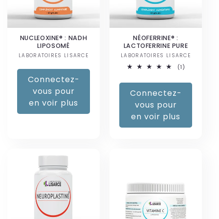
t
i
NUCLEOXINE® : NADH
NÉOFERRINE® :
LIPOSOMÉ
LACTOFERRINE PURE
o
LABORATOIRES LISARCE
Fournisseur :
LABORATOIRES LISARCE
Fournisseur :
1
(1)
n
total
Connectez-
des
critiques
:
vous pour
Connectez-
en voir plus
vous pour
en voir plus