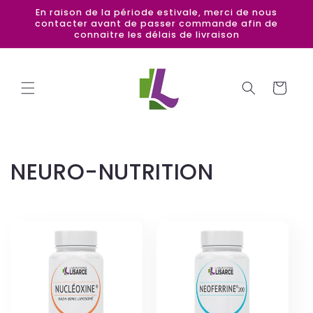
et
En raison de la période estivale, merci de nous
passer
contacter avant de passer commande afin de
au
connaitre les délais de livraison
contenu
Panier
C
NEURO-NUTRITION
o
l
l
e
c